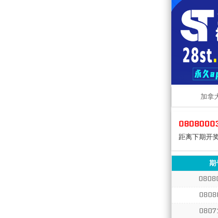
加拿
0808000
距离下期开
期
0808
0808
0807